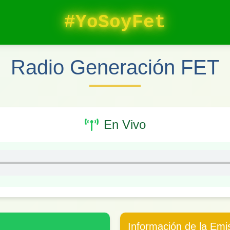
#YoSoyFet
Radio Generación FET
En Vivo
Información de la Emi