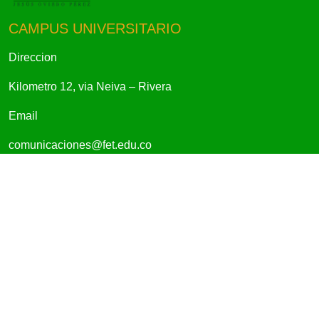
CAMPUS UNIVERSITARIO
Direccion
Kilometro 12, via Neiva – Rivera
Email
comunicaciones@fet.edu.co
ENLACES RÁPIDOS
Bienestar
Noticias
Eventos
Valores Pecunarios
Financiera