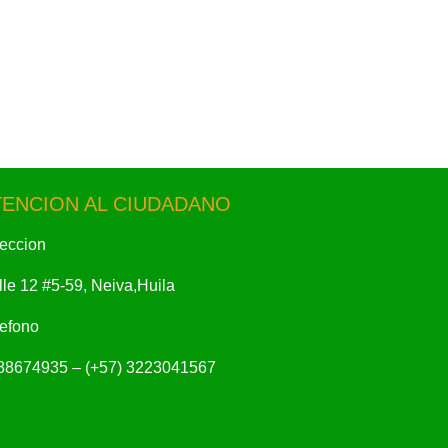
TENCION AL CIUDADANO
reccion
le 12 #5-59, Neiva,Huila
lefono
88674935 – (+57) 3223041567