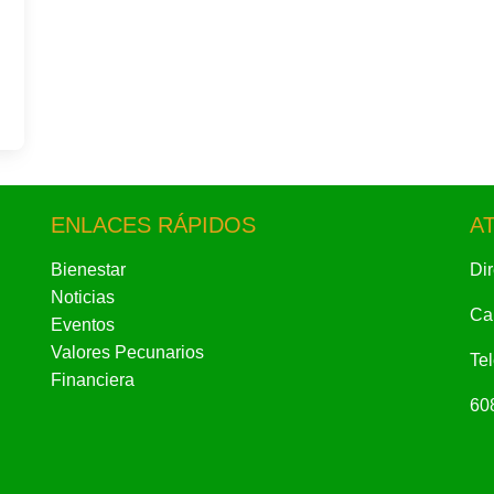
ENLACES RÁPIDOS
A
Bienestar
Di
Noticias
Cal
Eventos
Valores Pecunarios
Te
Financiera
60