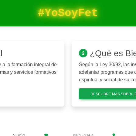
#YoSoyFet
l
¿Qué es Bien
e a la formación integral de
Según la Ley 30/92, las i
mas y servicios formativos
adelantar programas que ori
espiritual y social de su 
DESCUBRE MÁS SOBRE 
VISIÓN
BIENESTAR